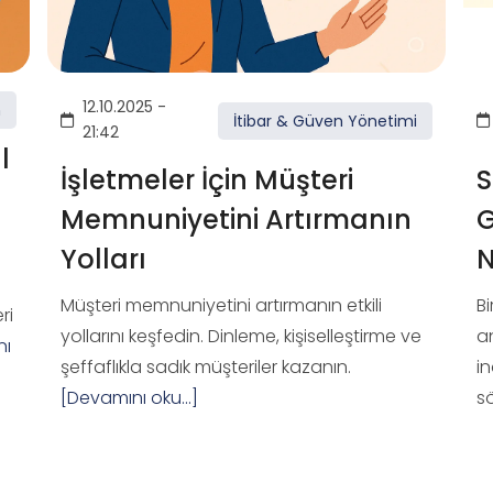
12.10.2025 -
m
İtibar & Güven Yönetimi
21:42
l
İşletmeler İçin Müşteri
S
Memnuniyetini Artırmanın
G
Yolları
N
n
Müşteri memnuniyetini artırmanın etkili
B
ri
yollarını keşfedin. Dinleme, kişiselleştirme ve
a
nı
şeffaflıkla sadık müşteriler kazanın.
in
[Devamını oku...]
sö