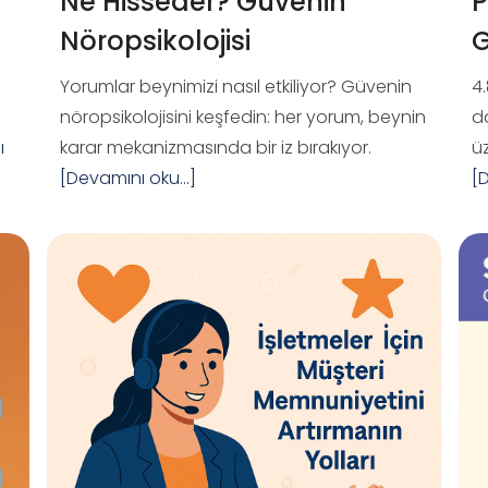
Ne Hisseder? Güvenin
P
Nöropsikolojisi
Yorumlar beynimizi nasıl etkiliyor? Güvenin
4.
nöropsikolojisini keşfedin: her yorum, beynin
d
ı
karar mekanizmasında bir iz bırakıyor.
ü
[Devamını oku...]
[D