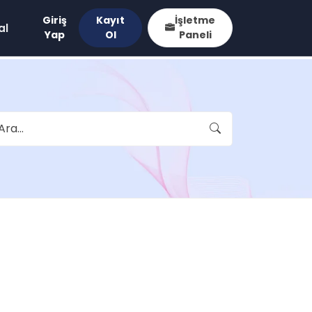
Giriş
Kayıt
İşletme
al
Yap
Ol
Paneli