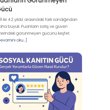
uanların Görünmeyen
Gücü
8 ile 4.2 yıldız arasındaki fark sandığından
aha büyük. Puanların satış ve güven
zerindeki görünmeyen gücünü keşfet.
evamını oku...]