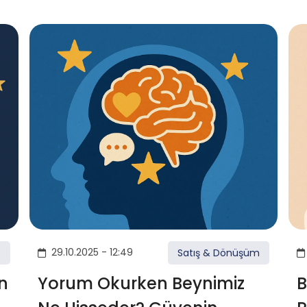
29.10.2025 - 12:49
e
Satış & Dönüşüm
n
Yorum Okurken Beynimiz
B